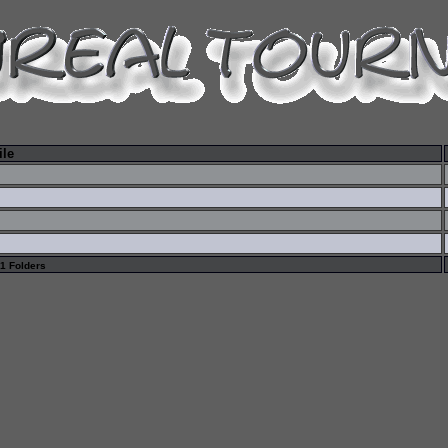
ile
 1 Folders